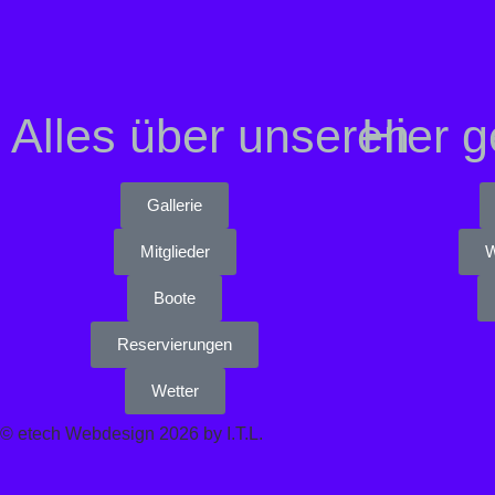
Alles über unseren
Hier 
Gallerie
Mitglieder
W
Boote
Reservierungen
Wetter
© etech Webdesign 2026 by I.T.L.