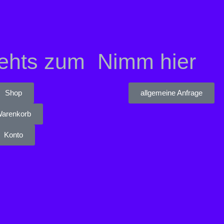
gehts zum
Nimm hier
Shop
allgemeine Anfrage
arenkorb
Konto