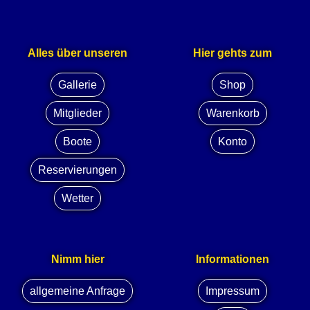
Alles über unseren
Hier gehts zum
Gallerie
Shop
Mitglieder
Warenkorb
Boote
Konto
Reservierungen
Wetter
Nimm hier
Informationen
allgemeine Anfrage
Impressum